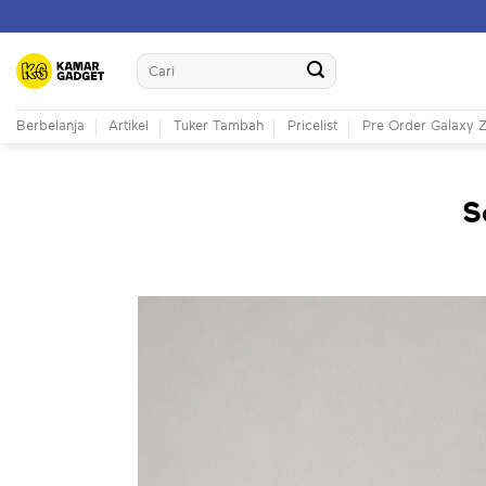
Skip
to
Search
content
for:
Berbelanja
Artikel
Tuker Tambah
Pricelist
Pre Order Galaxy Z
S