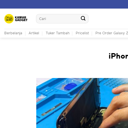
Skip
to
Search
content
for:
Berbelanja
Artikel
Tuker Tambah
Pricelist
Pre Order Galaxy Z
iPho