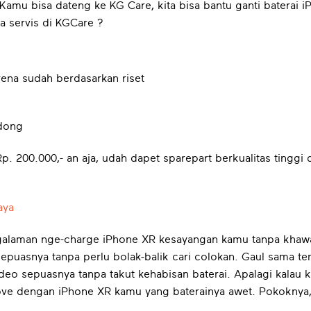
 Kamu bisa dateng ke KG Care, kita bisa bantu ganti baterai
ta servis di KGCare ?
rena sudah berdasarkan riset
dong
p. 200.000,- an aja, udah dapet sparepart berkualitas tinggi
aya
ngalaman nge-charge iPhone XR kesayangan kamu tanpa khaw
epuasnya tanpa perlu bolak-balik cari colokan. Gaul sama t
ideo sepuasnya tanpa takut kehabisan baterai. Apalagi kalau 
move dengan iPhone XR kamu yang baterainya awet. Pokoknya,