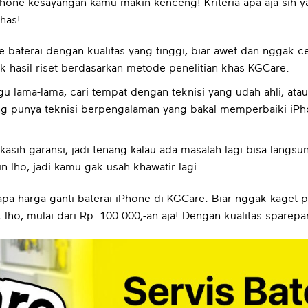
iPhone kesayangan kamu makin kenceng! Kriteria apa aja sih y
ahas!
ke baterai dengan kualitas yang tinggi, biar awet dan nggak c
 hasil riset berdasarkan metode penelitian khas KGCare.
 lama-lama, cari tempat dengan teknisi yang udah ahli, ata
ng punya teknisi berpengalaman yang bakal memperbaiki iPho
kasih garansi, jadi tenang kalau ada masalah lagi bisa langsu
n lho, jadi kamu gak usah khawatir lagi.
rapa harga ganti baterai iPhone di KGCare. Biar nggak kaget 
 lho, mulai dari Rp. 100.000,-an aja! Dengan kualitas sparep