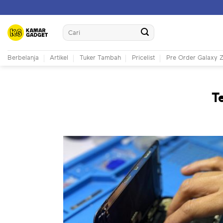
Skip
to
Search
content
for:
Berbelanja
Artikel
Tuker Tambah
Pricelist
Pre Order Galaxy Z
T