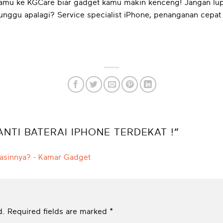
kamu ke KGCare biar gadget kamu makin kenceng! Jangan lup
unggu apalagi? Service specialist iPhone, penanganan cepat 
NTI BATERAI IPHONE TERDEKAT !
”
asinnya? - Kamar Gadget
d.
Required fields are marked
*