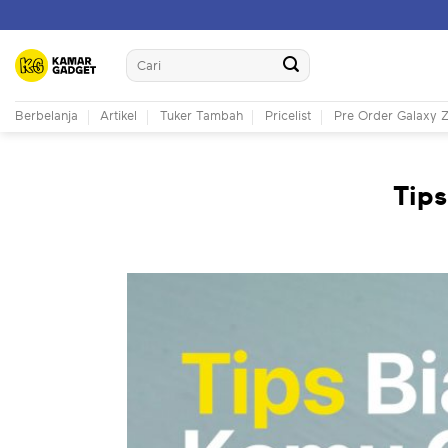
Skip
to
Search
content
for:
Berbelanja
Artikel
Tuker Tambah
Pricelist
Pre Order Galaxy Z
Tips