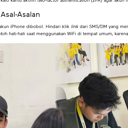
 kalo kamu aktifin
two-factor authentication
(2FA) agar akun n
Asal-Asalan
akun iPhone dibobol. Hindari klik
link
dari SMS/DM yang menc
ih hati-hati saat menggunakan WiFi di tempat umum, karena d