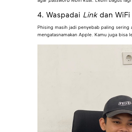
agar
password
lebih kuat. Lebih bagus lagi
4. Waspadai
Link
dan WiFi 
Phising masih jadi penyebab paling sering 
mengatasnamakan Apple. Kamu juga bisa leb