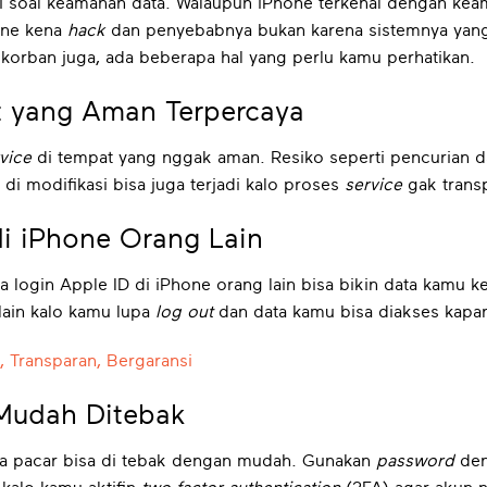
ati soal keamanan data. Walaupun iPhone terkenal dengan kea
hone kena
hack
dan penyebabnya bukan karena sistemnya yang 
 korban juga, ada beberapa hal yang perlu kamu perhatikan.
at yang Aman Terpercaya
vice
di tempat yang nggak aman. Resiko seperti pencurian d
 modifikasi bisa juga terjadi kalo proses
service
gak trans
di iPhone Orang Lain
 login Apple ID di iPhone orang lain bisa bikin data kamu ke
lain kalo kamu lupa
log out
dan data kamu bisa diakses kapan
 Transparan, Bergaransi
 Mudah Ditebak
ama pacar bisa di tebak dengan mudah. Gunakan
password
den