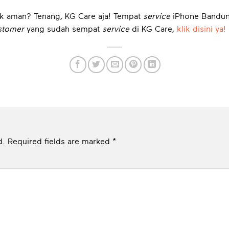
ak aman? Tenang, KG Care aja! Tempat
service
iPhone Bandun
stomer
yang sudah sempat
service
di KG Care,
klik disini ya!
d.
Required fields are marked
*