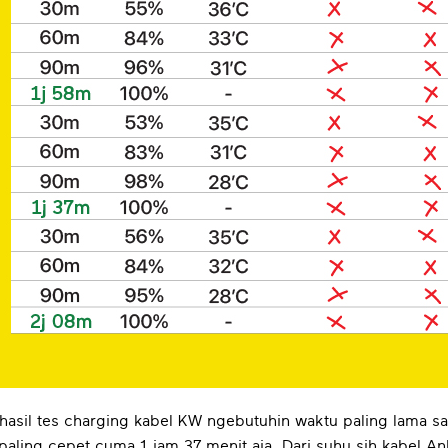
i hasil tes charging kabel KW ngebutuhin waktu paling lama sa
ling cepet cuma 1 jam 37 menit aja. Dari suhu sih kabel Anke