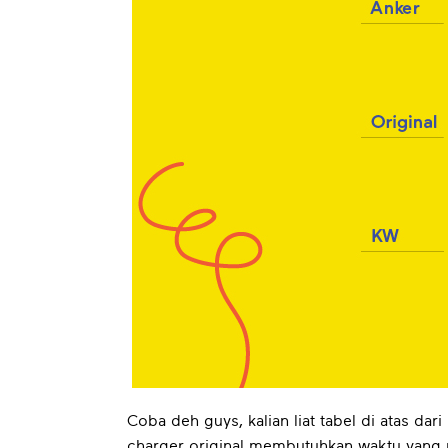
Coba deh guys, kalian liat tabel di atas dar
charger original membutuhkan waktu yang pa