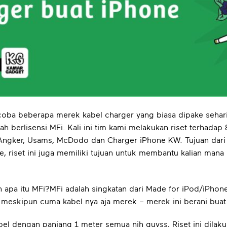
 coba beberapa merek kabel charger yang biasa dipake sehar
 berlisensi MFi. Kali ini tim kami melakukan riset terhadap 
 Angker, Usams
, McDodo dan Charger iPhone KW. Tujuan dari
e, riset ini juga memiliki tujuan untuk membantu kalian mana 
h apa itu MFi?MFi adalah singkatan dari Made for iPod/iPhone/
pi meskipun cuma kabel nya aja merek – merek ini berani bu
abel dengan panjang 1 meter semua nih guyss, Riset ini dila