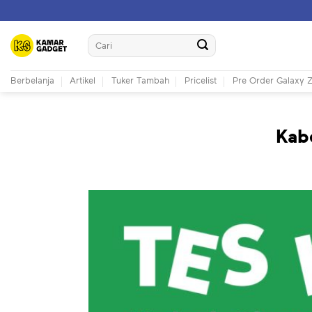
Skip
to
Search
content
for:
Berbelanja
Artikel
Tuker Tambah
Pricelist
Pre Order Galaxy Z
Kab