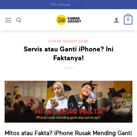
Skip
to
content
0
KAMAR GADGET CARE
Servis atau Ganti iPhone? Ini
Faktanya!
Mitos atau Fakta? iPhone Rusak Mending Ganti