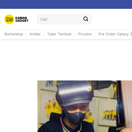
Skip
to
Search
content
for:
Berbelanja
Artikel
Tuker Tambah
Pricelist
Pre Order Galaxy Z