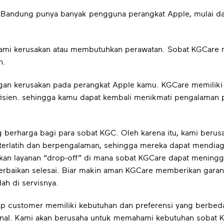
a, Bandung punya banyak pengguna perangkat Apple, mulai d
alami kerusakan atau membutuhkan perawatan. Sobat KGCare
n.
ngan kerusakan pada perangkat Apple kamu. KGCare memiliki
efisien. sehingga kamu dapat kembali menikmati pengalaman
ng berharga bagi para sobat KGC. Oleh karena itu, kami beru
ng terlatih dan berpengalaman, sehingga mereka dapat mendi
an layanan “drop-off” di mana sobat KGCare dapat meningg
rbaikan selesai. Biar makin aman KGCare memberikan garansi
ah di servisnya.
ap customer memiliki kebutuhan dan preferensi yang berbeda
nal. Kami akan berusaha untuk memahami kebutuhan sobat 