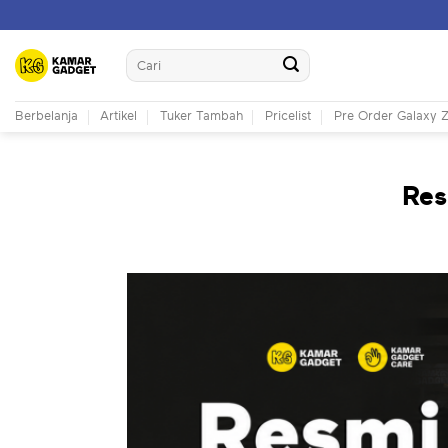
Skip
to
Search
content
for:
Berbelanja
Artikel
Tuker Tambah
Pricelist
Pre Order Galaxy Z
Res