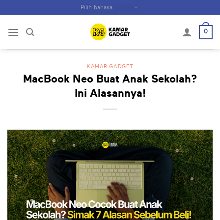
Skip
to
content
0
KAMAR GADGET
MacBook Neo Buat Anak Sekolah?
Ini Alasannya!