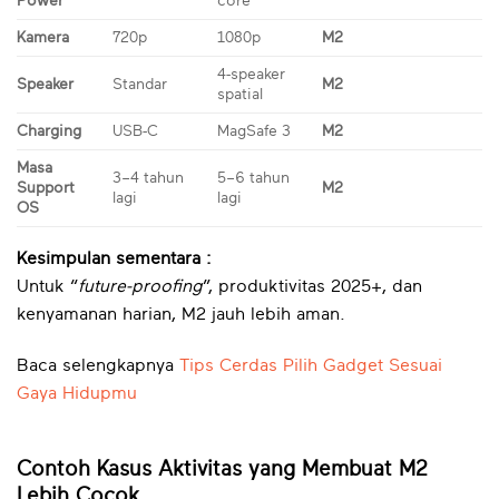
Power
core
Kamera
720p
1080p
M2
4-speaker
Speaker
Standar
M2
spatial
Charging
USB-C
MagSafe 3
M2
Masa
3–4 tahun
5–6 tahun
Support
M2
lagi
lagi
OS
Kesimpulan sementara :
Untuk “
future-proofing
”, produktivitas 2025+, dan
kenyamanan harian, M2 jauh lebih aman.
Baca selengkapnya
Tips Cerdas Pilih Gadget Sesuai
Gaya Hidupmu
Contoh Kasus Aktivitas yang Membuat M2
Lebih Cocok