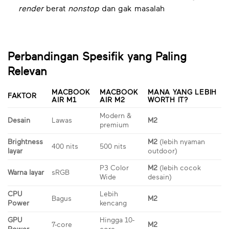
render
berat
nonstop
dan gak masalah
Perbandingan Spesifik yang Paling
Relevan
MACBOOK
MACBOOK
MANA YANG LEBIH
FAKTOR
AIR M1
AIR M2
WORTH IT?
Modern &
Desain
Lawas
M2
premium
Brightness
M2
(lebih nyaman
400 nits
500 nits
layar
outdoor)
P3 Color
M2
(lebih cocok
Warna layar
sRGB
Wide
desain)
CPU
Lebih
Bagus
M2
Power
kencang
GPU
Hingga 10-
7-core
M2