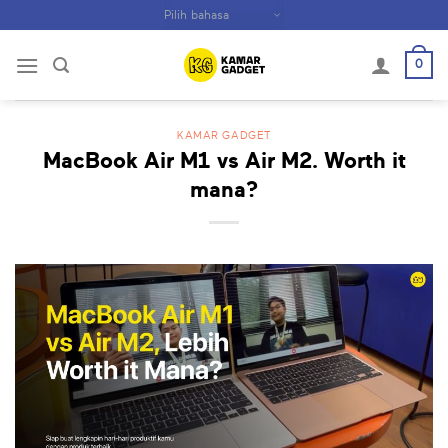
Skip
to
content
0
KAMAR GADGET
MacBook Air M1 vs Air M2. Worth it
mana?