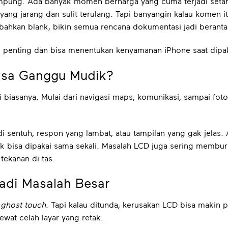
mpung. Ada banyak momen berharga yang cuma terjadi setah
yang jarang dan sulit terulang. Tapi banyangin kalau komen i
 bahkan blank, bikin semua rencana dokumentasi jadi berant
 penting dan bisa menentukan kenyamanan iPhone saat dipak
isa Ganggu Mudik?
ri biasanya. Mulai dari navigasi maps, komunikasi, sampai fo
k di sentuh, respon yang lambat, atau tampilan yang gak jela
k bisa dipakai sama sekali.
Masalah LCD juga sering memburuk
tekanan di tas.
Jadi Masalah Besar
ghost touch
. Tapi kalau ditunda, kerusakan LCD bisa makin p
ewat celah layar yang retak.