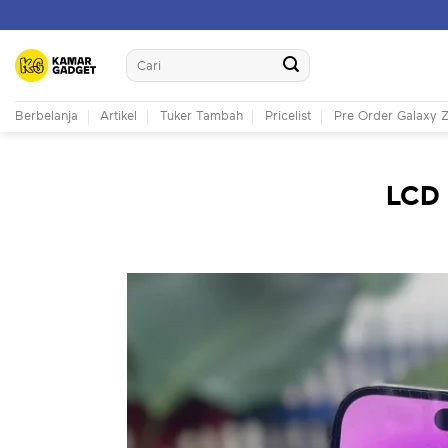
Skip
to
Search
content
for:
Berbelanja
Artikel
Tuker Tambah
Pricelist
Pre Order Galaxy Z
LCD 