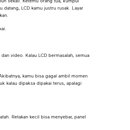
un sekali. Ketemu orang tua, kumpul
tu datang, LCD kamu justru rusak. Layar
akan.
ai.
to dan video. Kalau LCD bermasalah, semua
s. Akibatnya, kamu bisa gagal ambil momen
 kalau dipaksa dipakai terus, apalagi
atah. Retakan kecil bisa menyebar, panel