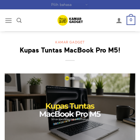
Skip
to
content
0
KAMAR GADGET
Kupas Tuntas MacBook Pro M5!