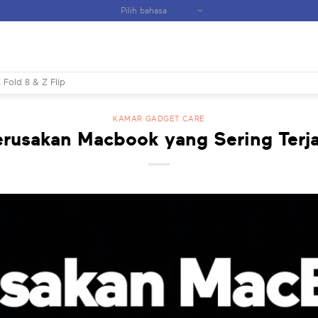
 Fold 8 & Z Flip
KAMAR GADGET CARE
rusakan Macbook yang Sering Terj