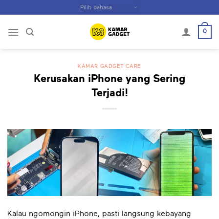
Skip
to
content
0
KAMAR GADGET CARE
Kerusakan iPhone yang Sering
Terjadi!
Kalau ngomongin iPhone, pasti langsung kebayang