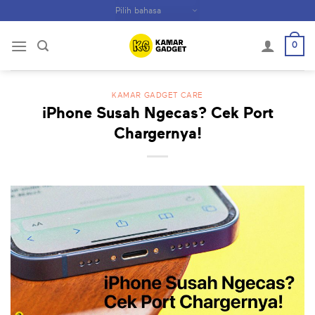
Skip
to
content
0
KAMAR GADGET CARE
iPhone Susah Ngecas? Cek Port
Chargernya!