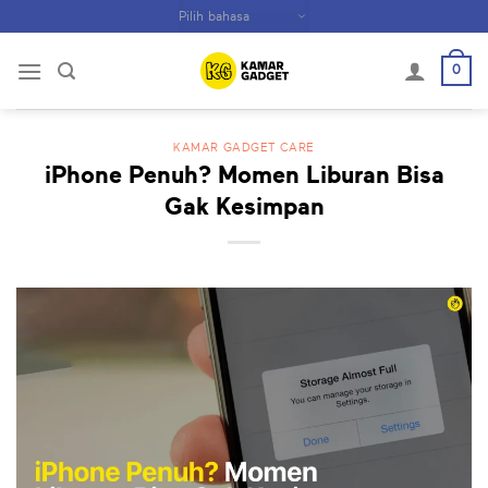
Skip
to
content
0
KAMAR GADGET CARE
iPhone Penuh? Momen Liburan Bisa
Gak Kesimpan