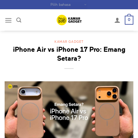
Skip
to
content
0
KAMAR GADGET
iPhone Air vs iPhone 17 Pro: Emang
Setara?