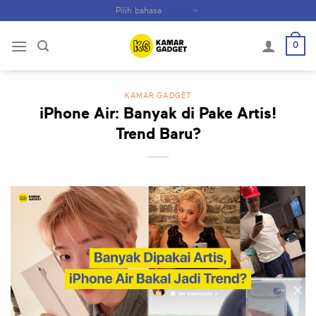
Skip
to
content
0
KAMAR GADGET
iPhone Air: Banyak di Pake Artis!
Trend Baru?