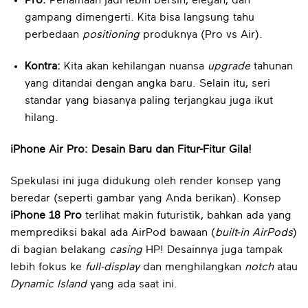
Pro:
Penamaan jadi lebih bersih, elegan, dan
gampang dimengerti. Kita bisa langsung tahu
perbedaan
positioning
produknya (Pro vs Air).
Kontra:
Kita akan kehilangan nuansa
upgrade
tahunan
yang ditandai dengan angka baru. Selain itu, seri
standar yang biasanya paling terjangkau juga ikut
hilang.
iPhone Air Pro: Desain Baru dan Fitur-Fitur Gila!
Spekulasi ini juga didukung oleh render konsep yang
beredar (seperti gambar yang Anda berikan). Konsep
iPhone 18 Pro
terlihat makin futuristik, bahkan ada yang
memprediksi bakal ada AirPod bawaan (
built-in AirPods
)
di bagian belakang
casing
HP! Desainnya juga tampak
lebih fokus ke
full-display
dan menghilangkan
notch
atau
Dynamic Island
yang ada saat ini.