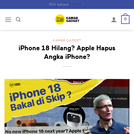
Skip
to
content
0
KAMAR GADGET
iPhone 18 Hilang? Apple Hapus
Angka iPhone?