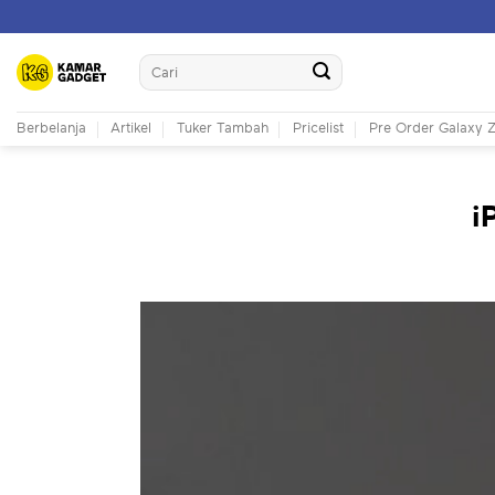
Skip
to
Search
content
for:
Berbelanja
Artikel
Tuker Tambah
Pricelist
Pre Order Galaxy Z
i