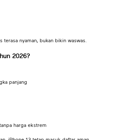
s terasa nyaman, bukan bikin waswas.
ahun 2026?
ngka panjang
tanpa harga ekstrem
an, iPhone 13 tetap masuk daftar aman.