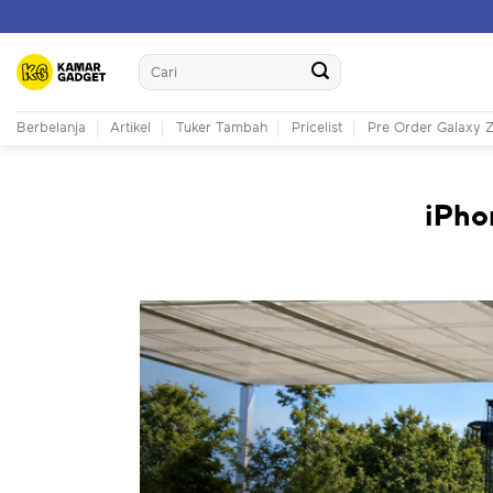
Skip
to
Search
content
for:
Berbelanja
Artikel
Tuker Tambah
Pricelist
Pre Order Galaxy Z
iPho