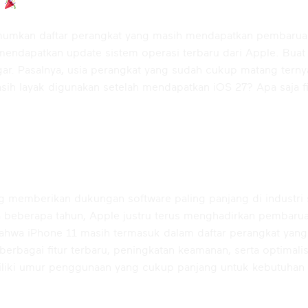
!
mkan daftar perangkat yang masih mendapatkan pembaruan i
mendapatkan update sistem operasi terbaru dari Apple. Bua
segar. Pasalnya, usia perangkat yang sudah cukup matang te
h layak digunakan setelah mendapatkan iOS 27? Apa saja fit
ftar iOS 27
ng memberikan dukungan software paling panjang di industri
beberapa tahun, Apple justru terus menghadirkan pembarua
 iPhone 11 masih termasuk dalam daftar perangkat yang k
rbagai fitur terbaru, peningkatan keamanan, serta optimalisa
liki umur penggunaan yang cukup panjang untuk kebutuhan s
OS 27