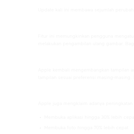
Update kali ini membawa sejumlah perub
1. Spatial Reframing
Fitur ini memungkinkan pengguna mengatur u
melakukan pengambilan ulang gambar. Bagi 
2. Liquid Glass 2.0
Apple kembali mengembangkan tampilan anta
tampilan sesuai preferensi masing-masing. H
3. Performa yang Lebih Cepat
Apple juga mengklaim adanya peningkatan p
Membuka aplikasi hingga 30% lebih cepa
Membuka foto hingga 70% lebih cepat