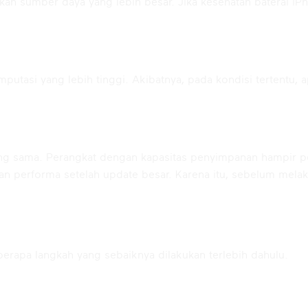
kan sumber daya yang lebih besar. Jika kesehatan baterai 
tasi yang lebih tinggi. Akibatnya, pada kondisi tertentu, apl
ang sama. Perangkat dengan kapasitas penyimpanan hampir pe
an performa setelah update besar. Karena itu, sebelum mela
 Sebelum Update iOS 27
berapa langkah yang sebaiknya dilakukan terlebih dahulu.
bil