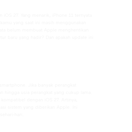
OS 27. Yang menarik, iPhone 11 ternyata
t kamu yang saat ini masih menggunakan
rnyata belum membuat Apple menghentikan
ur baru yang hadir? Dan apakah update ini
 smartphone. Jika banyak perangkat
n hingga usia perangkat yang cukup lama.
ompatibel dengan iOS 27. Artinya,
si sistem yang diberikan Apple. Ini
ehari-hari.