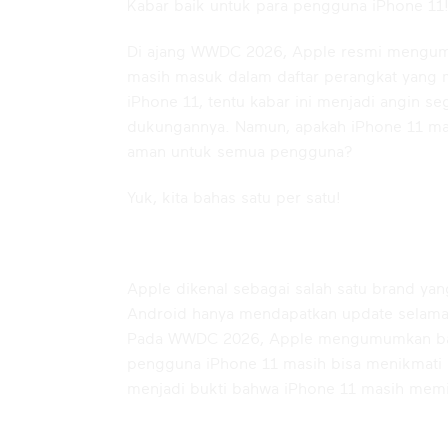
Kabar baik untuk para pengguna iPhone 11
Di ajang WWDC 2026, Apple resmi mengumu
masih masuk dalam daftar perangkat yang 
iPhone 11, tentu kabar ini menjadi angin 
dukungannya. Namun, apakah iPhone 11 masi
aman untuk semua pengguna?
Yuk, kita bahas satu per satu!
iPhone 11 Resmi Masuk Da
Apple dikenal sebagai salah satu brand ya
Android hanya mendapatkan update selama 
Pada WWDC 2026, Apple mengumumkan bahwa
pengguna iPhone 11 masih bisa menikmati be
menjadi bukti bahwa iPhone 11 masih memi
Fitur Baru yang Hadir di i