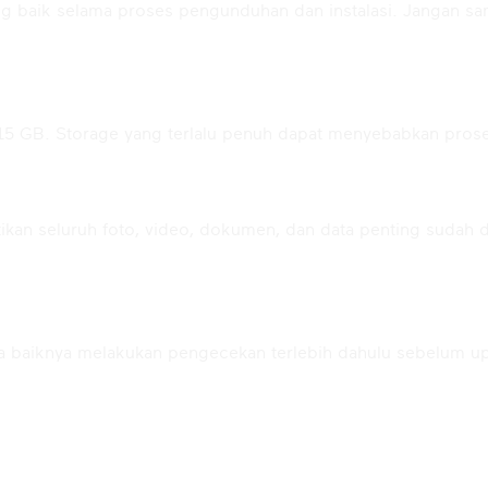
ng baik selama proses pengunduhan dan instalasi. Jangan s
15 GB. Storage yang terlalu penuh dapat menyebabkan pros
stikan seluruh foto, video, dokumen, dan data penting sudah
ada baiknya melakukan pengecekan terlebih dahulu sebelum u
ar Gadget