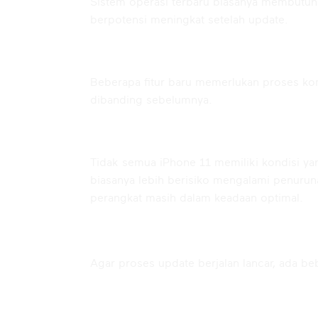
Sistem operasi terbaru biasanya membutuh
berpotensi meningkat setelah update.
Aplikasi Terasa Lebih Berat
Beberapa fitur baru memerlukan proses kompu
dibanding sebelumnya.
Potensi Lag pada Unit Tertentu
Tidak semua iPhone 11 memiliki kondisi y
biasanya lebih berisiko mengalami penurun
perangkat masih dalam keadaan optimal.
Hal yang Harus Dilakukan
Agar proses update berjalan lancar, ada be
Gunakan Koneksi Internet yang Sta