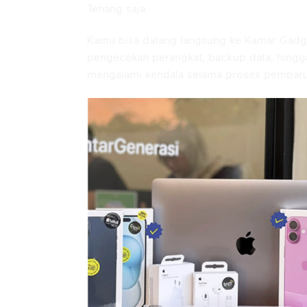
Tenang saja.
Kamu bisa datang langsung ke Kamar Gadg
pengecekan perangkat, backup data, hingga
mengalami kendala selama proses pembar