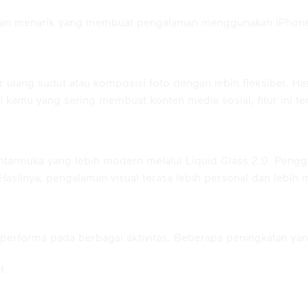
ahan menarik yang membuat pengalaman menggunakan iPhon
lang sudut atau komposisi foto dengan lebih fleksibel. Hasi
kamu yang sering membuat konten media sosial, fitur ini t
rmuka yang lebih modern melalui Liquid Glass 2.0. Penggun
asilnya, pengalaman visual terasa lebih personal dan lebih m
erforma pada berbagai aktivitas. Beberapa peningkatan yang
t