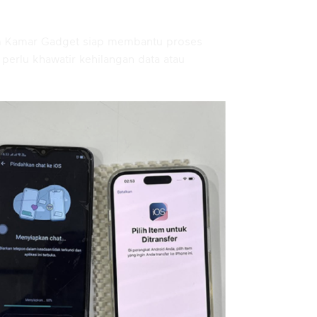
im Kamar Gadget siap membantu proses
erlu khawatir kehilangan data atau