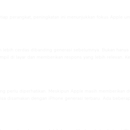
etiap perangkat, peningkatan ini menunjukkan fokus Apple 
h lebih cerdas dibanding generasi sebelumnya. Bukan hanya m
l di layar dan memberikan respons yang lebih relevan. Ke
ayak Update ke iOS 27?
yang perlu diperhatikan. Meskipun Apple masih memberikan 
bisa disamakan dengan iPhone generasi terbaru. Ada beberap