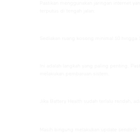
Pastikan menggunakan jaringan internet ya
terputus di tengah jalan.
Sisakan Storage yang Cukup
Sediakan ruang kosong minimal 10 hingga 
Backup Data Penting
Ini adalah langkah yang paling penting. Pa
melakukan pembaruan sistem.
Pastikan Kondisi Baterai Baik
Jika Battery Health sudah terlalu rendah, 
Update iOS Gratis di Kam
Masih bingung melakukan update sendiri?