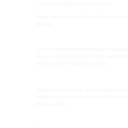
AirDrop hingga 80% lebih cepat
Meski angka tersebut bisa berbeda pada s
optimal.
4. Siri AI yang Lebih Pintar
Siri kini hadir dengan kemampuan yang jau
mampu memahami konteks yang sedang tampi
terasa semakin natural dan efisien.
Apakah iPhone 11 Masih L
Jawabannya: iya, tetapi ada beberapa hal 
sudah berusia beberapa tahun tentu tidak 
proses update.
Baterai Bisa Lebih Boros