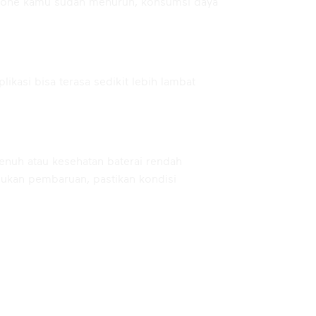
iPhone kamu sudah menurun, konsumsi daya
ikasi bisa terasa sedikit lebih lambat
nuh atau kesehatan baterai rendah
kukan pembaruan, pastikan kondisi