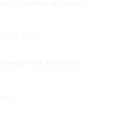
ampai proses update gagal karena koneksi
es update terhambat.
 dicadangkan terlebih dahulu sebelum
pdate.