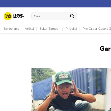
Skip
to
Search
content
for:
Berbelanja
Artikel
Tuker Tambah
Pricelist
Pre Order Galaxy Z
Gar