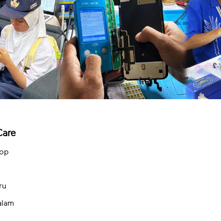
Care
rop
ru
alam