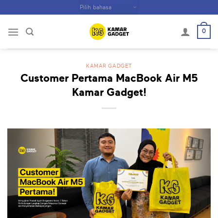
Skip
to
content
0
KAMAR GADGET
Customer Pertama MacBook Air M5
Kamar Gadget!