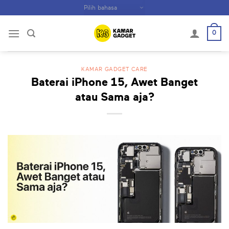
Skip
to
content
0
KAMAR GADGET CARE
Baterai iPhone 15, Awet Banget
atau Sama aja?