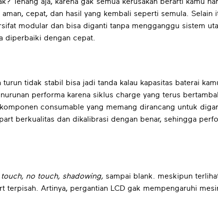
k? Tenang aja, karena gak semua kerusakan berarti kamu har
man, cepat, dan hasil yang kembali seperti semula. Selain it
sifat modular dan bisa diganti tanpa mengganggu sistem utam
a diperbaiki dengan cepat.
 turun tidak stabil bisa jadi tanda kalau kapasitas baterai 
runan performa karena siklus charge yang terus bertambah. 
ah komponen consumable yang memang dirancang untuk diganti
rt berkualitas dan dikalibrasi dengan benar, sehingga perfo
 touch, no touch, shadowing,
sampai blank. meskipun terliha
rt terpisah. Artinya, pergantian LCD gak mempengaruhi mesin