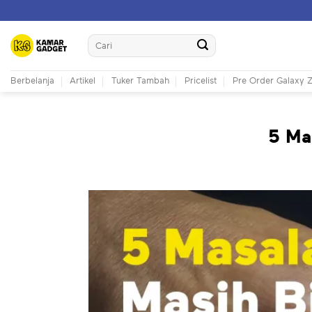
Skip
to
Search
content
for:
Berbelanja
Artikel
Tuker Tambah
Pricelist
Pre Order Galaxy Z
5 Ma