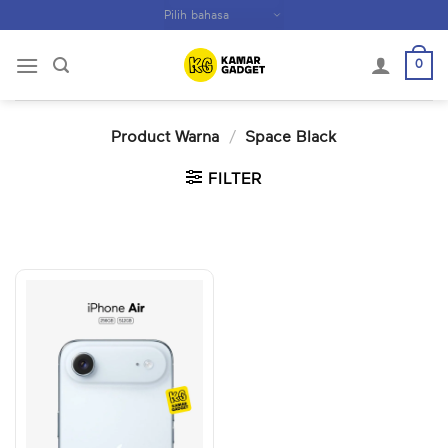
Skip
to
content
0
Product Warna
/
Space Black
FILTER