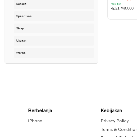
Kondisi
Mulai dari
Rp
21.749.000
Spesifikasi
Strap
Ukuran
Warna
Berbelanja
Kebijakan
iPhone
Privacy Policy
Terms & Conditio