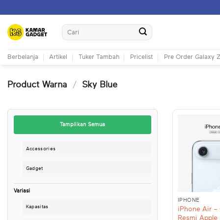
Skip
to
Search
content
for:
Berbelanja
Artikel
Tuker Tambah
Pricelist
Pre Order Galaxy Z
Product Warna
/
Sky Blue
Tampilkan Semua
Accessories
Gadget
+
Variasi
IPHONE
Kapasitas
iPhone Air –
Resmi Apple