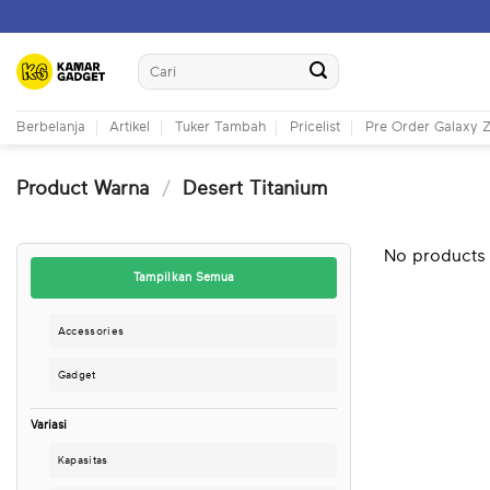
Skip
to
Search
content
for:
Berbelanja
Artikel
Tuker Tambah
Pricelist
Pre Order Galaxy Z
Product Warna
/
Desert Titanium
No products 
Tampilkan Semua
Accessories
Gadget
Variasi
Kapasitas