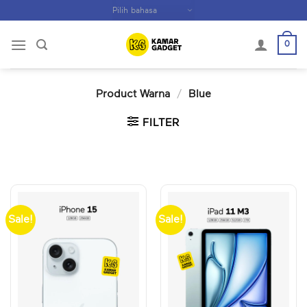
Skip
to
content
0
Product Warna
/
Blue
FILTER
Sale!
Sale!