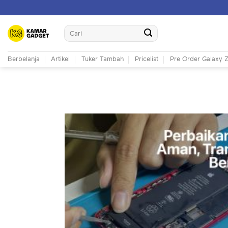
Skip
to
Search
content
for:
Berbelanja
Artikel
Tuker Tambah
Pricelist
Pre Order Galaxy Z