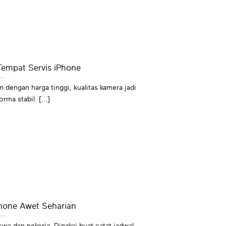
 Tempat Servis iPhone
dengan harga tinggi, kualitas kamera jadi
rma stabil. [...]
Phone Awet Seharian
wa dan pekerja. Dipakai buat catat jadwal