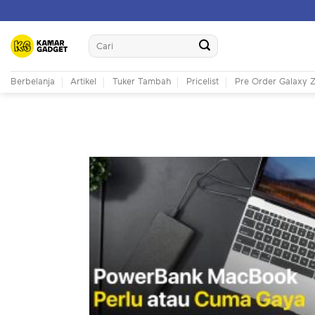
Skip
to
Search
content
for:
Berbelanja
Artikel
Tuker Tambah
Pricelist
Pre Order Galaxy Z