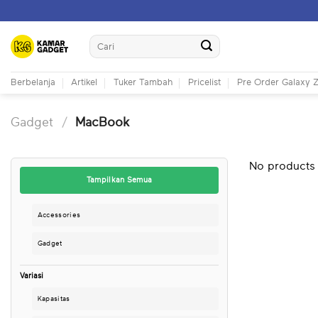
Skip
to
Search
content
for:
Berbelanja
Artikel
Tuker Tambah
Pricelist
Pre Order Galaxy Z
Gadget
/
MacBook
No products 
Tampilkan Semua
Accessories
Gadget
Variasi
Kapasitas