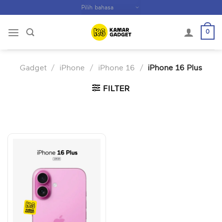
Skip
to
content
0
Gadget
/
iPhone
/
iPhone 16
/
iPhone 16 Plus
FILTER