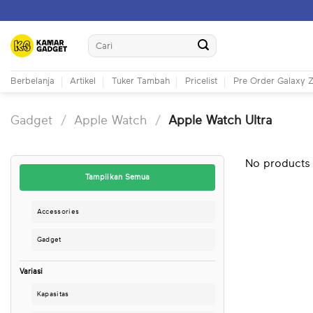
Skip
to
Search
content
for:
Berbelanja
Artikel
Tuker Tambah
Pricelist
Pre Order Galaxy Z
Gadget
/
Apple Watch
/
Apple Watch Ultra
No products 
Tampilkan Semua
Accessories
Gadget
Variasi
Kapasitas