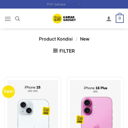
Skip
to
content
0
Product Kondisi
/
New
FILTER
Sale!