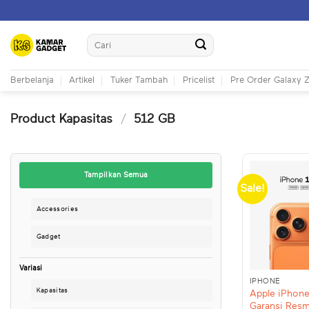
Skip
to
Search
content
for:
Berbelanja
Artikel
Tuker Tambah
Pricelist
Pre Order Galaxy Z
Product Kapasitas
/
512 GB
Tampilkan Semua
Sale!
Accessories
Gadget
+
Variasi
IPHONE
Kapasitas
Apple iPhone
Garansi Resm