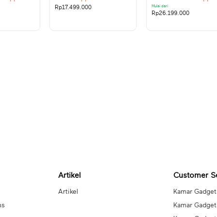
Rp
17.499.000
Mulai dari
Rp
26.199.000
Artikel
Customer S
Artikel
Kamar Gadget
ns
Kamar Gadget