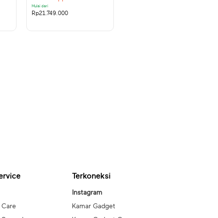
Mulai dari
Rp
21.749.000
ervice
Terkoneksi
Instagram
 Care
Kamar Gadget