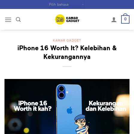
Skip
to
content
0
KAMAR GADGET
iPhone 16 Worth It? Kelebihan &
Kekurangannya