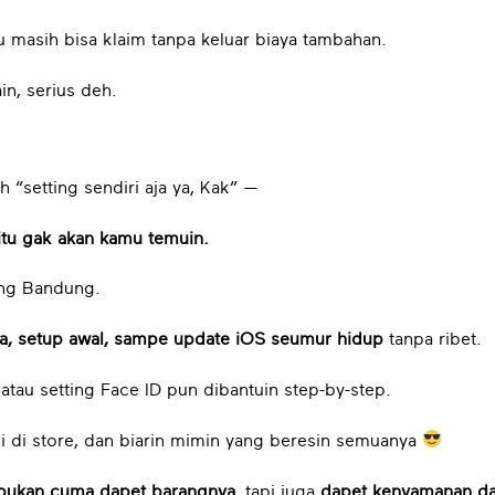
u masih bisa klaim tanpa keluar biaya tambahan.
in, serius deh.
 “setting sendiri aja ya, Kak” —
tu gak akan kamu temuin.
ang Bandung.
a, setup awal, sampe update iOS seumur hidup
tanpa ribet.
atau setting Face ID pun dibantuin step-by-step.
i di store, dan biarin mimin yang beresin semuanya
bukan cuma dapet barangnya
, tapi juga
dapet kenyamanan da