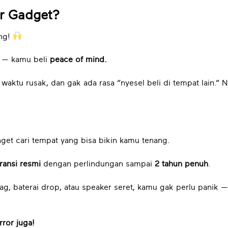
ar Gadget?
ong!
e — kamu beli
peace of mind.
aktu rusak, dan gak ada rasa “nyesel beli di tempat lain.” Ni
nget cari tempat yang bisa bikin kamu tenang.
ransi resmi
dengan perlindungan sampai
2 tahun penuh
.
lag, baterai drop, atau speaker seret, kamu gak perlu panik —
ror juga!