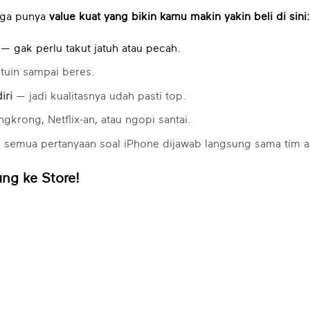
juga punya
value kuat yang bikin kamu makin yakin beli di sini:
— gak perlu takut jatuh atau pecah.
ntuin sampai beres.
iri
— jadi kualitasnya udah pasti top.
krong, Netflix-an, atau ngopi santai.
semua pertanyaan soal iPhone dijawab langsung sama tim ah
ung ke Store!