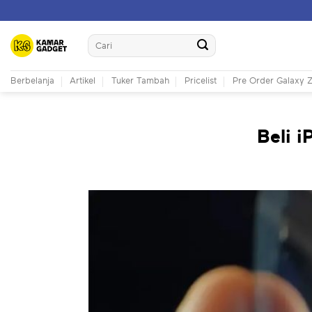
Skip
to
Search
content
for:
Berbelanja
Artikel
Tuker Tambah
Pricelist
Pre Order Galaxy Z
Beli 