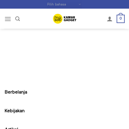
Skip
to
content
0
Berbelanja
Kebijakan